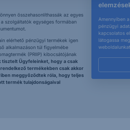
elemzések
önnyen összehasonlíthassák az egyes
Amennyiben a 
 a szolgáltatók egységes formában
pénzügyi adat
okumentumot.
kapcsolatos e
látogassa meg
in elérhető pénzügyi termékek igen
weboldalunkat
ső alkalmazáson túl figyelmébe
csomagtermék (PRIIP) kibocsátójának
 tisztelt Ügyfeleinket, hogy a csak
l rendelkező termékekben csak akkor
iben meggyőződtek róla, hogy teljes
tt termék tulajdonságaival