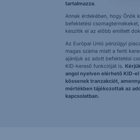
tartalmazza
.
Annak érdekében, hogy Önök k
befektetési csomagtermékeket,
készítik el az előbb említett d
Az Európai Unió pénzügyi piaca
magas száma miatt a fenti kere
ajánljuk az adott befektetési 
KID-kereső funkcióját is.
Kérjük
angol nyelven elérhető KID-e
kössenek tranzakciót, amenny
mértékben tájékozottak az ado
kapcsolatban.