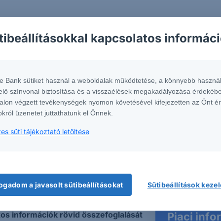
e használható ez a ker
tibeállításokkal kapcsolatos informác
telezően alkalmazandó az Európai
te Bank sütiket használ a weboldalak működtetése, a könnyebb használ
Milyen t
si csomagtermékekkel, illetve
elő színvonal biztosítása és a visszaélések megakadályozása érdekébe
dokumen
ermékekkel kapcsolatos kiemelt
alon végzett tevékenységek nyomon követésével kifejezetten az Önt é
jelenleg
mentumokról" szóló rendelete.
okról üzenetet juttathatunk el Önnek.
ági befektetőknek kínált befektetési
es süti tájékoztató letöltése
Certifiká
ormációk átláthatóságát javítsa, és
Strukturá
befektető-védelem jelenlegi szintjét.
Egyéb st
terméket értékesítő szolgáltatóknak,
elt információkat tartalmazó
ogadom a javasolt sütibeállításokat
Sütibeállítások keze
n Document – KID) kell ügyfelei
mely az egyes befektetési
s információk rövid összefoglalását
Piaci inf