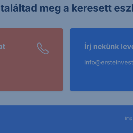
találtad meg a keresett esz
at
Írj nekünk lev
info@ersteinves
Imp