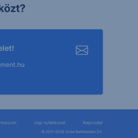
közt?
elet!
tment.hu
resszum
Jogi nyilatkozat
Kapcsolat
© 2011–2026
Erste Befektetési Zrt.