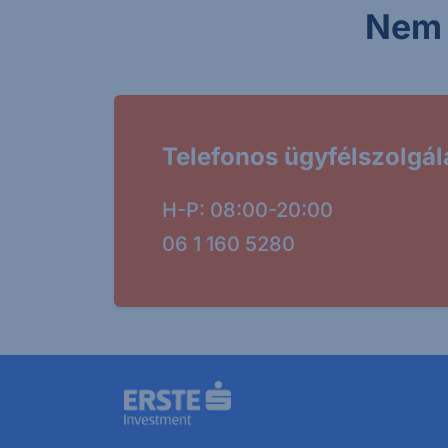
Nem 
Telefonos ügyfélszolgál
H-P: 08:00-20:00
06 1 160 5280