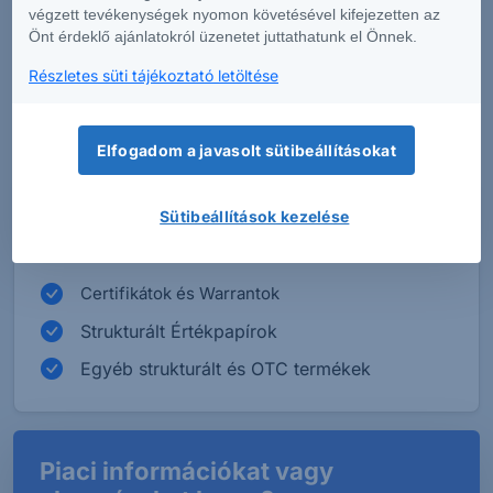
termékekben csak akkor kössenek tranzakciót,
végzett tevékenységek nyomon követésével kifejezetten az
Önt érdeklő ajánlatokról üzenetet juttathatunk el Önnek.
amennyiben meggyőződtek róla, hogy teljes
mértékben tájékozottak az adott termék
Részletes süti tájékoztató letöltése
tulajdonságaival kapcsolatban.
Elfogadom a javasolt sütibeállításokat
Milyen termékkörök információs
Sütibeállítások kezelése
dokumentumai érhetőek el jelenleg?
Certifikátok és Warrantok
Strukturált Értékpapírok
Egyéb strukturált és OTC termékek
Piaci információkat vagy