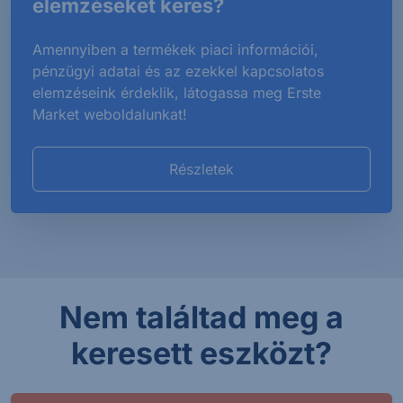
elemzéseket keres?
Amennyiben a termékek piaci információi,
pénzügyi adatai és az ezekkel kapcsolatos
elemzéseink érdeklik, látogassa meg Erste
Market weboldalunkat!
Részletek
Nem találtad meg a
keresett eszközt?