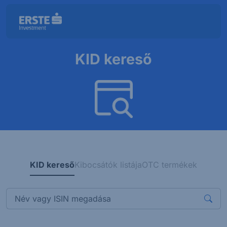
KID kereső
KID kereső
Kibocsátók listája
OTC termékek