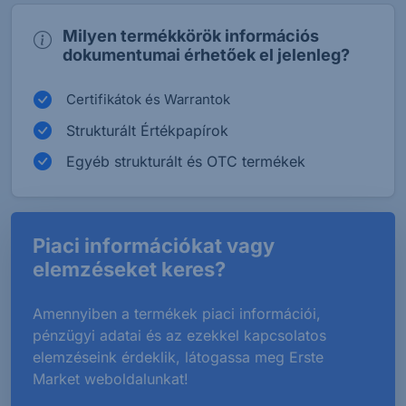
Milyen termékkörök információs
dokumentumai érhetőek el jelenleg?
Certifikátok és Warrantok
Strukturált Értékpapírok
Egyéb strukturált és OTC termékek
Piaci információkat vagy
elemzéseket keres?
Amennyiben a termékek piaci információi,
pénzügyi adatai és az ezekkel kapcsolatos
elemzéseink érdeklik, látogassa meg Erste
Market weboldalunkat!