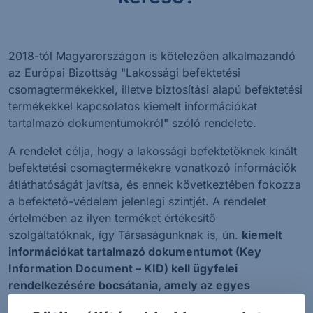
2018-tól Magyarországon is kötelezően alkalmazandó
az Európai Bizottság "Lakossági befektetési
csomagtermékekkel, illetve biztosítási alapú befektetési
termékekkel kapcsolatos kiemelt információkat
tartalmazó dokumentumokról" szóló rendelete.
A rendelet célja, hogy a lakossági befektetőknek kínált
befektetési csomagtermékekre vonatkozó információk
átláthatóságát javítsa, és ennek következtében fokozza
a befektető-védelem jelenlegi szintjét. A rendelet
értelmében az ilyen terméket értékesítő
szolgáltatóknak, így Társaságunknak is, ún.
kiemelt
információkat tartalmazó dokumentumot (Key
Information Document – KID) kell ügyfelei
rendelkezésére bocsátania, amely az egyes
befektetési csomagtermékekkel kapcsolatos