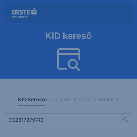
KID kereső
KID kereső
Kibocsátók listája
OTC termékek