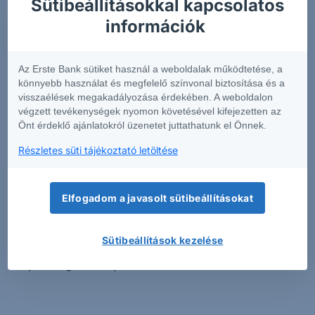
Sütibeállításokkal kapcsolatos
információk rövid összefoglalását tartalmazza
.
információk
Annak érdekében, hogy Önök könnyen
összehasonlíthassák az egyes befektetési
csomagtermékeket, a szolgáltatók egységes formában
Az Erste Bank sütiket használ a weboldalak működtetése, a
készítik el az előbb említett dokumentumot.
könnyebb használat és megfelelő színvonal biztosítása és a
visszaélések megakadályozása érdekében. A weboldalon
Az Európai Unió pénzügyi piacain elérhető pénzügyi
végzett tevékenységek nyomon követésével kifejezetten az
Önt érdeklő ajánlatokról üzenetet juttathatunk el Önnek.
termékek igen magas száma miatt a fenti kereső
alkalmazáson túl figyelmébe ajánljuk az adott
Részletes süti tájékoztató letöltése
befektetési csomagtermék (PRIIP) kibocsátójának KID-
kereső funkcióját is.
Kérjük tisztelt Ügyfeleinket, hogy
a csak angol nyelven elérhető KID-el rendelkező
Elfogadom a javasolt sütibeállításokat
termékekben csak akkor kössenek tranzakciót,
amennyiben meggyőződtek róla, hogy teljes
Sütibeállítások kezelése
mértékben tájékozottak az adott termék
tulajdonságaival kapcsolatban.