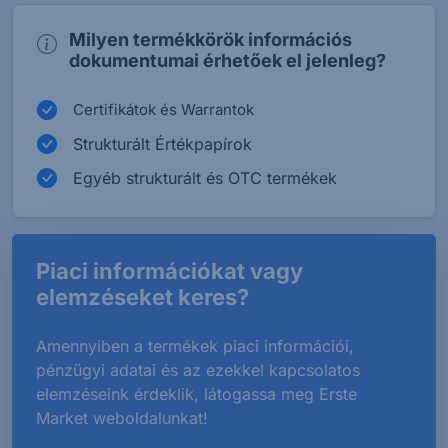
Milyen termékkörök információs
dokumentumai érhetőek el jelenleg?
Certifikátok és Warrantok
Strukturált Értékpapírok
Egyéb strukturált és OTC termékek
Piaci információkat vagy
elemzéseket keres?
Amennyiben a termékek piaci információi,
pénzügyi adatai és az ezekkel kapcsolatos
elemzéseink érdeklik, látogassa meg Erste
Market weboldalunkat!