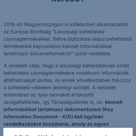
2018-tól Magyarországon is kötelezően alkalmazandó
az Európai Bizottság "Lakossági befektetési
csomagtermékekkel, illetve biztosítási alapú befektetési
termékekkel kapcsolatos kiemelt információkat
tartalmazó dokumentumokról" szóló rendelete.
A rendelet célja, hogy a lakossági befektetőknek kínált
befektetési csomagtermékekre vonatkozó információk
átláthatóságát javítsa, és ennek következtében fokozza
a befektető-védelem jelenlegi szintjét. A rendelet
értelmében az ilyen terméket értékesítő
szolgáltatóknak, így Társaságunknak is, ún.
kiemelt
információkat tartalmazó dokumentumot (Key
Information Document – KID) kell ügyfelei
rendelkezésére bocsátania, amely az egyes
befektetési csomagtermékekkel kapcsolatos