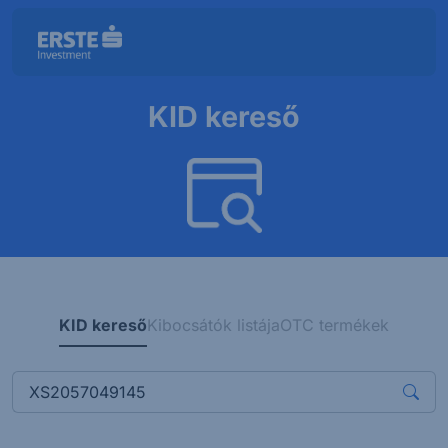
KID kereső
KID kereső
Kibocsátók listája
OTC termékek