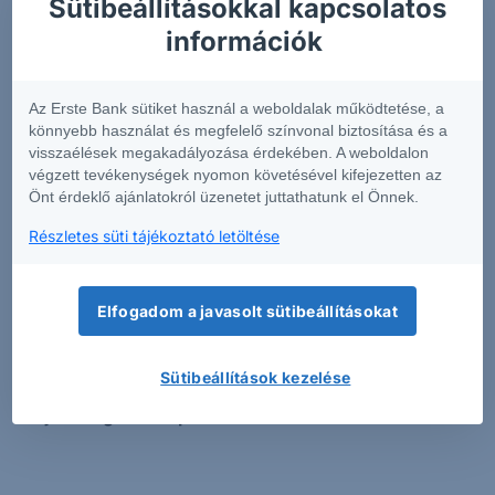
Sütibeállításokkal kapcsolatos
információk rövid összefoglalását tartalmazza
.
információk
Annak érdekében, hogy Önök könnyen
összehasonlíthassák az egyes befektetési
csomagtermékeket, a szolgáltatók egységes formában
Az Erste Bank sütiket használ a weboldalak működtetése, a
készítik el az előbb említett dokumentumot.
könnyebb használat és megfelelő színvonal biztosítása és a
visszaélések megakadályozása érdekében. A weboldalon
Az Európai Unió pénzügyi piacain elérhető pénzügyi
végzett tevékenységek nyomon követésével kifejezetten az
Önt érdeklő ajánlatokról üzenetet juttathatunk el Önnek.
termékek igen magas száma miatt a fenti kereső
alkalmazáson túl figyelmébe ajánljuk az adott
Részletes süti tájékoztató letöltése
befektetési csomagtermék (PRIIP) kibocsátójának KID-
kereső funkcióját is.
Kérjük tisztelt Ügyfeleinket, hogy
a csak angol nyelven elérhető KID-el rendelkező
Elfogadom a javasolt sütibeállításokat
termékekben csak akkor kössenek tranzakciót,
amennyiben meggyőződtek róla, hogy teljes
Sütibeállítások kezelése
mértékben tájékozottak az adott termék
tulajdonságaival kapcsolatban.