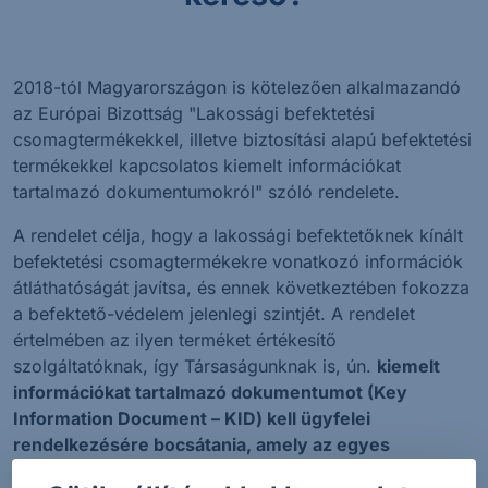
2018-tól Magyarországon is kötelezően alkalmazandó
az Európai Bizottság "Lakossági befektetési
csomagtermékekkel, illetve biztosítási alapú befektetési
termékekkel kapcsolatos kiemelt információkat
tartalmazó dokumentumokról" szóló rendelete.
A rendelet célja, hogy a lakossági befektetőknek kínált
befektetési csomagtermékekre vonatkozó információk
átláthatóságát javítsa, és ennek következtében fokozza
a befektető-védelem jelenlegi szintjét. A rendelet
értelmében az ilyen terméket értékesítő
szolgáltatóknak, így Társaságunknak is, ún.
kiemelt
információkat tartalmazó dokumentumot (Key
Information Document – KID) kell ügyfelei
rendelkezésére bocsátania, amely az egyes
befektetési csomagtermékekkel kapcsolatos