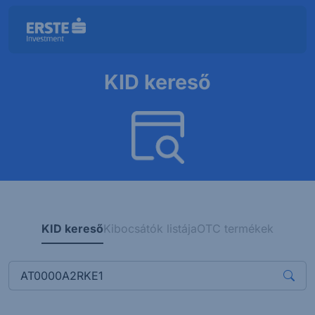
KID kereső
KID kereső
Kibocsátók listája
OTC termékek