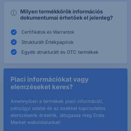
Milyen termékkörök információs
dokumentumai érhetőek el jelenleg?
Certifikátok és Warrantok
Strukturált Értékpapírok
Egyéb strukturált és OTC termékek
Piaci információkat vagy
elemzéseket keres?
Amennyiben a termékek piaci információi,
pénzügyi adatai és az ezekkel kapcsolatos
elemzéseink érdeklik, látogassa meg Erste
Market weboldalunkat!