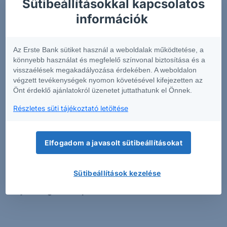
Sütibeállításokkal kapcsolatos
információk rövid összefoglalását tartalmazza
.
információk
Annak érdekében, hogy Önök könnyen
összehasonlíthassák az egyes befektetési
csomagtermékeket, a szolgáltatók egységes formában
Az Erste Bank sütiket használ a weboldalak működtetése, a
készítik el az előbb említett dokumentumot.
könnyebb használat és megfelelő színvonal biztosítása és a
visszaélések megakadályozása érdekében. A weboldalon
Az Európai Unió pénzügyi piacain elérhető pénzügyi
végzett tevékenységek nyomon követésével kifejezetten az
Önt érdeklő ajánlatokról üzenetet juttathatunk el Önnek.
termékek igen magas száma miatt a fenti kereső
alkalmazáson túl figyelmébe ajánljuk az adott
Részletes süti tájékoztató letöltése
befektetési csomagtermék (PRIIP) kibocsátójának KID-
kereső funkcióját is.
Kérjük tisztelt Ügyfeleinket, hogy
a csak angol nyelven elérhető KID-el rendelkező
Elfogadom a javasolt sütibeállításokat
termékekben csak akkor kössenek tranzakciót,
amennyiben meggyőződtek róla, hogy teljes
Sütibeállítások kezelése
mértékben tájékozottak az adott termék
tulajdonságaival kapcsolatban.