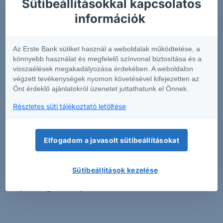
Sütibeállításokkal kapcsolatos
információk rövid összefoglalását tartalmazza
.
információk
Annak érdekében, hogy Önök könnyen
összehasonlíthassák az egyes befektetési
csomagtermékeket, a szolgáltatók egységes formában
Az Erste Bank sütiket használ a weboldalak működtetése, a
készítik el az előbb említett dokumentumot.
könnyebb használat és megfelelő színvonal biztosítása és a
visszaélések megakadályozása érdekében. A weboldalon
Az Európai Unió pénzügyi piacain elérhető pénzügyi
végzett tevékenységek nyomon követésével kifejezetten az
Önt érdeklő ajánlatokról üzenetet juttathatunk el Önnek.
termékek igen magas száma miatt a fenti kereső
alkalmazáson túl figyelmébe ajánljuk az adott
Részletes süti tájékoztató letöltése
befektetési csomagtermék (PRIIP) kibocsátójának KID-
kereső funkcióját is.
Kérjük tisztelt Ügyfeleinket, hogy
a csak angol nyelven elérhető KID-el rendelkező
Elfogadom a javasolt sütibeállításokat
termékekben csak akkor kössenek tranzakciót,
amennyiben meggyőződtek róla, hogy teljes
Sütibeállítások kezelése
mértékben tájékozottak az adott termék
tulajdonságaival kapcsolatban.