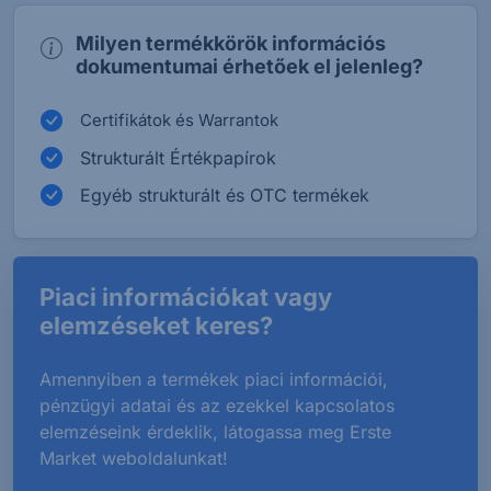
Milyen termékkörök információs
dokumentumai érhetőek el jelenleg?
Certifikátok és Warrantok
Strukturált Értékpapírok
Egyéb strukturált és OTC termékek
Piaci információkat vagy
elemzéseket keres?
Amennyiben a termékek piaci információi,
pénzügyi adatai és az ezekkel kapcsolatos
elemzéseink érdeklik, látogassa meg Erste
Market weboldalunkat!