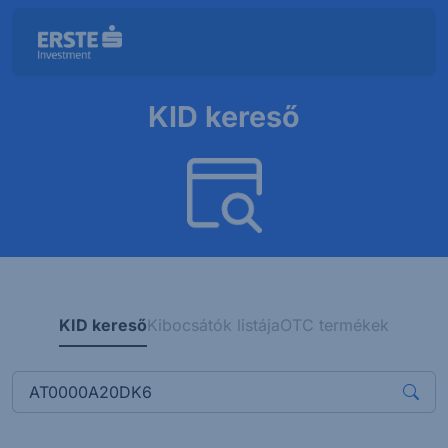
KID kereső
KID kereső
Kibocsátók listája
OTC termékek