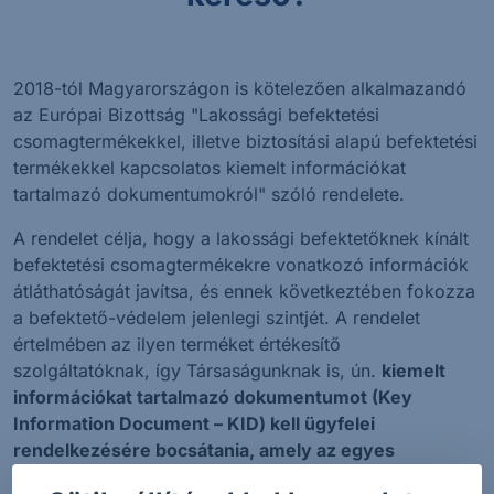
2018-tól Magyarországon is kötelezően alkalmazandó
az Európai Bizottság "Lakossági befektetési
csomagtermékekkel, illetve biztosítási alapú befektetési
termékekkel kapcsolatos kiemelt információkat
tartalmazó dokumentumokról" szóló rendelete.
A rendelet célja, hogy a lakossági befektetőknek kínált
befektetési csomagtermékekre vonatkozó információk
átláthatóságát javítsa, és ennek következtében fokozza
a befektető-védelem jelenlegi szintjét. A rendelet
értelmében az ilyen terméket értékesítő
szolgáltatóknak, így Társaságunknak is, ún.
kiemelt
információkat tartalmazó dokumentumot (Key
Information Document – KID) kell ügyfelei
rendelkezésére bocsátania, amely az egyes
befektetési csomagtermékekkel kapcsolatos