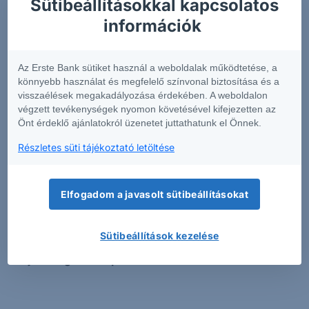
Sütibeállításokkal kapcsolatos
információk rövid összefoglalását tartalmazza
.
információk
Annak érdekében, hogy Önök könnyen
összehasonlíthassák az egyes befektetési
csomagtermékeket, a szolgáltatók egységes formában
Az Erste Bank sütiket használ a weboldalak működtetése, a
készítik el az előbb említett dokumentumot.
könnyebb használat és megfelelő színvonal biztosítása és a
visszaélések megakadályozása érdekében. A weboldalon
Az Európai Unió pénzügyi piacain elérhető pénzügyi
végzett tevékenységek nyomon követésével kifejezetten az
Önt érdeklő ajánlatokról üzenetet juttathatunk el Önnek.
termékek igen magas száma miatt a fenti kereső
alkalmazáson túl figyelmébe ajánljuk az adott
Részletes süti tájékoztató letöltése
befektetési csomagtermék (PRIIP) kibocsátójának KID-
kereső funkcióját is.
Kérjük tisztelt Ügyfeleinket, hogy
a csak angol nyelven elérhető KID-el rendelkező
Elfogadom a javasolt sütibeállításokat
termékekben csak akkor kössenek tranzakciót,
amennyiben meggyőződtek róla, hogy teljes
Sütibeállítások kezelése
mértékben tájékozottak az adott termék
tulajdonságaival kapcsolatban.