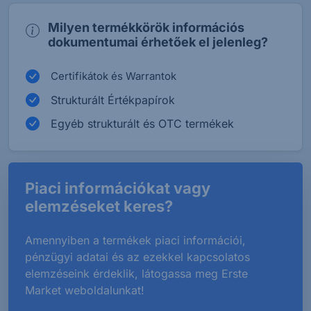
Milyen termékkörök információs
dokumentumai érhetőek el jelenleg?
Certifikátok és Warrantok
Strukturált Értékpapírok
Egyéb strukturált és OTC termékek
Piaci információkat vagy
elemzéseket keres?
Amennyiben a termékek piaci információi,
pénzügyi adatai és az ezekkel kapcsolatos
elemzéseink érdeklik, látogassa meg Erste
Market weboldalunkat!