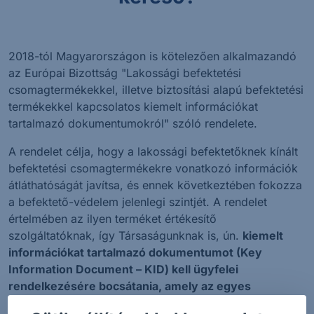
2018-tól Magyarországon is kötelezően alkalmazandó
az Európai Bizottság "Lakossági befektetési
csomagtermékekkel, illetve biztosítási alapú befektetési
termékekkel kapcsolatos kiemelt információkat
tartalmazó dokumentumokról" szóló rendelete.
A rendelet célja, hogy a lakossági befektetőknek kínált
befektetési csomagtermékekre vonatkozó információk
átláthatóságát javítsa, és ennek következtében fokozza
a befektető-védelem jelenlegi szintjét. A rendelet
értelmében az ilyen terméket értékesítő
szolgáltatóknak, így Társaságunknak is, ún.
kiemelt
információkat tartalmazó dokumentumot (Key
Information Document – KID) kell ügyfelei
rendelkezésére bocsátania, amely az egyes
befektetési csomagtermékekkel kapcsolatos