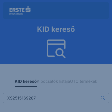
KID kereső
KID kereső
Kibocsátók listája
OTC termékek