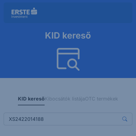
KID kereső
KID kereső
Kibocsátók listája
OTC termékek