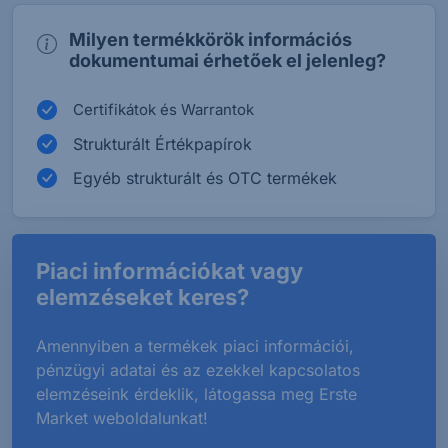
Milyen termékkörök információs
dokumentumai érhetőek el jelenleg?
Certifikátok és Warrantok
Strukturált Értékpapírok
Egyéb strukturált és OTC termékek
Piaci információkat vagy
elemzéseket keres?
Amennyiben a termékek piaci információi,
pénzügyi adatai és az ezekkel kapcsolatos
elemzéseink érdeklik, látogassa meg Erste
Market weboldalunkat!