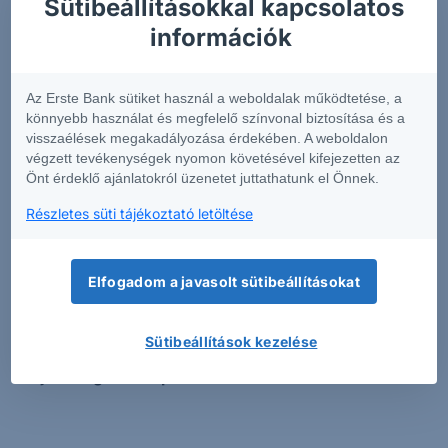
Sütibeállításokkal kapcsolatos
információk rövid összefoglalását tartalmazza
.
információk
Annak érdekében, hogy Önök könnyen
összehasonlíthassák az egyes befektetési
csomagtermékeket, a szolgáltatók egységes formában
Az Erste Bank sütiket használ a weboldalak működtetése, a
készítik el az előbb említett dokumentumot.
könnyebb használat és megfelelő színvonal biztosítása és a
visszaélések megakadályozása érdekében. A weboldalon
Az Európai Unió pénzügyi piacain elérhető pénzügyi
végzett tevékenységek nyomon követésével kifejezetten az
Önt érdeklő ajánlatokról üzenetet juttathatunk el Önnek.
termékek igen magas száma miatt a fenti kereső
alkalmazáson túl figyelmébe ajánljuk az adott
Részletes süti tájékoztató letöltése
befektetési csomagtermék (PRIIP) kibocsátójának KID-
kereső funkcióját is.
Kérjük tisztelt Ügyfeleinket, hogy
a csak angol nyelven elérhető KID-el rendelkező
Elfogadom a javasolt sütibeállításokat
termékekben csak akkor kössenek tranzakciót,
amennyiben meggyőződtek róla, hogy teljes
Sütibeállítások kezelése
mértékben tájékozottak az adott termék
tulajdonságaival kapcsolatban.