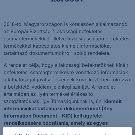
2018-tól Magyarországon is kötelezően alkalmazandó
az Európai Bizottság "Lakossági befektetési
csomagtermékekkel, illetve biztosítási alapú befektetési
termékekkel kapcsolatos kiemelt információkat
tartalmazó dokumentumokról" szóló rendelete.
A rendelet célja, hogy a lakossági befektetőknek kínált
befektetési csomagtermékekre vonatkozó információk
átláthatóságát javítsa, és ennek következtében fokozza
a befektető-védelem jelenlegi szintjét. A rendelet
értelmében az ilyen terméket értékesítő
szolgáltatóknak, így Társaságunknak is, ún.
kiemelt
információkat tartalmazó dokumentumot (Key
Information Document – KID) kell ügyfelei
rendelkezésére bocsátania, amely az egyes
befektetési csomagtermékekkel kapcsolatos