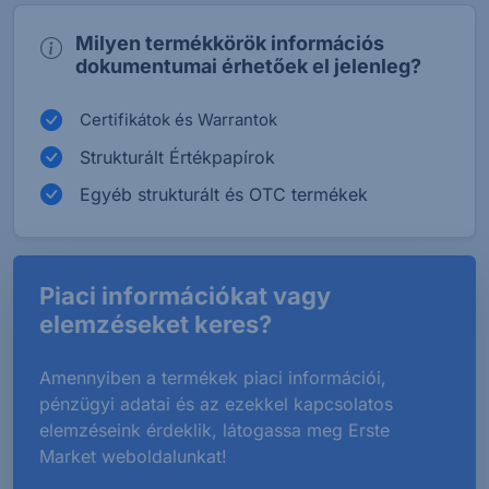
Milyen termékkörök információs
dokumentumai érhetőek el jelenleg?
Certifikátok és Warrantok
Strukturált Értékpapírok
Egyéb strukturált és OTC termékek
Piaci információkat vagy
elemzéseket keres?
Amennyiben a termékek piaci információi,
pénzügyi adatai és az ezekkel kapcsolatos
elemzéseink érdeklik, látogassa meg Erste
Market weboldalunkat!