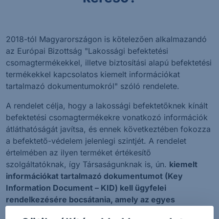
2018-tól Magyarországon is kötelezően alkalmazandó
az Európai Bizottság "Lakossági befektetési
csomagtermékekkel, illetve biztosítási alapú befektetési
termékekkel kapcsolatos kiemelt információkat
tartalmazó dokumentumokról" szóló rendelete.
A rendelet célja, hogy a lakossági befektetőknek kínált
befektetési csomagtermékekre vonatkozó információk
átláthatóságát javítsa, és ennek következtében fokozza
a befektető-védelem jelenlegi szintjét. A rendelet
értelmében az ilyen terméket értékesítő
szolgáltatóknak, így Társaságunknak is, ún.
kiemelt
információkat tartalmazó dokumentumot (Key
Information Document – KID) kell ügyfelei
rendelkezésére bocsátania, amely az egyes
befektetési csomagtermékekkel kapcsolatos