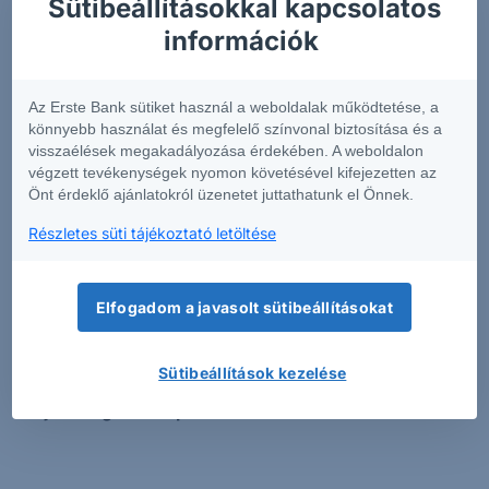
Sütibeállításokkal kapcsolatos
információk rövid összefoglalását tartalmazza
.
információk
Annak érdekében, hogy Önök könnyen
összehasonlíthassák az egyes befektetési
csomagtermékeket, a szolgáltatók egységes formában
Az Erste Bank sütiket használ a weboldalak működtetése, a
készítik el az előbb említett dokumentumot.
könnyebb használat és megfelelő színvonal biztosítása és a
visszaélések megakadályozása érdekében. A weboldalon
Az Európai Unió pénzügyi piacain elérhető pénzügyi
végzett tevékenységek nyomon követésével kifejezetten az
Önt érdeklő ajánlatokról üzenetet juttathatunk el Önnek.
termékek igen magas száma miatt a fenti kereső
alkalmazáson túl figyelmébe ajánljuk az adott
Részletes süti tájékoztató letöltése
befektetési csomagtermék (PRIIP) kibocsátójának KID-
kereső funkcióját is.
Kérjük tisztelt Ügyfeleinket, hogy
a csak angol nyelven elérhető KID-el rendelkező
Elfogadom a javasolt sütibeállításokat
termékekben csak akkor kössenek tranzakciót,
amennyiben meggyőződtek róla, hogy teljes
Sütibeállítások kezelése
mértékben tájékozottak az adott termék
tulajdonságaival kapcsolatban.