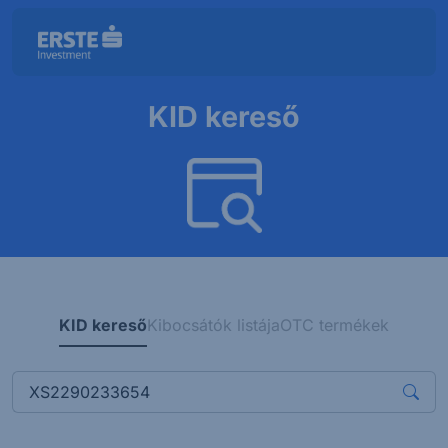
KID kereső
KID kereső
Kibocsátók listája
OTC termékek