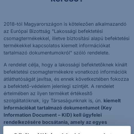
2018-tól Magyarországon is kötelezően alkalmazandó
az Európai Bizottság "Lakossági befektetési
csomagtermékekkel, illetve biztosítási alapú befektetési
termékekkel kapcsolatos kiemelt információkat
tartalmazó dokumentumokról" szóló rendelete.
A rendelet célja, hogy a lakossági befektetőknek kínált
befektetési csomagtermékekre vonatkozó információk
átláthatóságát javítsa, és ennek következtében fokozza
a befektető-védelem jelenlegi szintjét. A rendelet
értelmében az ilyen terméket értékesítő
szolgáltatóknak, így Társaságunknak is, ún.
kiemelt
információkat tartalmazó dokumentumot (Key
Information Document – KID) kell ügyfelei
rendelkezésére bocsátania, amely az egyes
befektetési csomagtermékekkel kapcsolatos