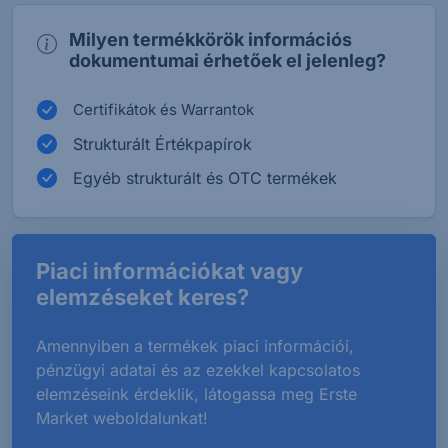
Milyen termékkörök információs
dokumentumai érhetőek el jelenleg?
Certifikátok és Warrantok
Strukturált Értékpapírok
Egyéb strukturált és OTC termékek
Piaci információkat vagy
elemzéseket keres?
Amennyiben a termékek piaci információi,
pénzügyi adatai és az ezekkel kapcsolatos
elemzéseink érdeklik, látogassa meg Erste
Market weboldalunkat!