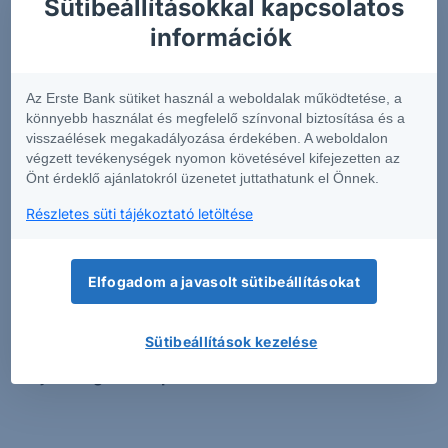
Sütibeállításokkal kapcsolatos
információk rövid összefoglalását tartalmazza
.
információk
Annak érdekében, hogy Önök könnyen
összehasonlíthassák az egyes befektetési
csomagtermékeket, a szolgáltatók egységes formában
Az Erste Bank sütiket használ a weboldalak működtetése, a
készítik el az előbb említett dokumentumot.
könnyebb használat és megfelelő színvonal biztosítása és a
visszaélések megakadályozása érdekében. A weboldalon
Az Európai Unió pénzügyi piacain elérhető pénzügyi
végzett tevékenységek nyomon követésével kifejezetten az
Önt érdeklő ajánlatokról üzenetet juttathatunk el Önnek.
termékek igen magas száma miatt a fenti kereső
alkalmazáson túl figyelmébe ajánljuk az adott
Részletes süti tájékoztató letöltése
befektetési csomagtermék (PRIIP) kibocsátójának KID-
kereső funkcióját is.
Kérjük tisztelt Ügyfeleinket, hogy
a csak angol nyelven elérhető KID-el rendelkező
Elfogadom a javasolt sütibeállításokat
termékekben csak akkor kössenek tranzakciót,
amennyiben meggyőződtek róla, hogy teljes
Sütibeállítások kezelése
mértékben tájékozottak az adott termék
tulajdonságaival kapcsolatban.