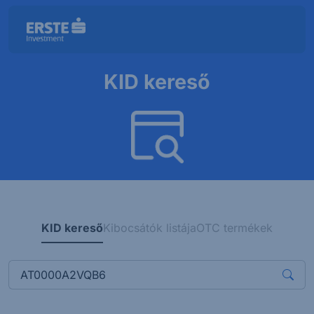
KID kereső
KID kereső
Kibocsátók listája
OTC termékek