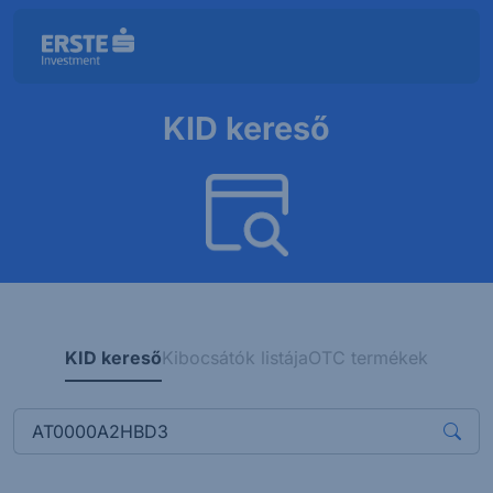
KID kereső
KID kereső
Kibocsátók listája
OTC termékek