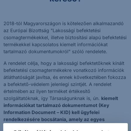
2018-tól Magyarországon is kötelezően alkalmazandó
az Európai Bizottság "Lakossági befektetési
csomagtermékekkel, illetve biztosítási alapú befektetési
termékekkel kapcsolatos kiemelt információkat
tartalmazó dokumentumokról" szóló rendelete.
A rendelet célja, hogy a lakossági befektetőknek kínált
befektetési csomagtermékekre vonatkozó információk
átláthatóságát javítsa, és ennek következtében fokozza
a befektető-védelem jelenlegi szintjét. A rendelet
értelmében az ilyen terméket értékesítő
szolgáltatóknak, így Társaságunknak is, ún.
kiemelt
információkat tartalmazó dokumentumot (Key
Information Document – KID) kell ügyfelei
rendelkezésére bocsátania, amely az egyes
befektetési csomagtermékekkel kapcsolatos