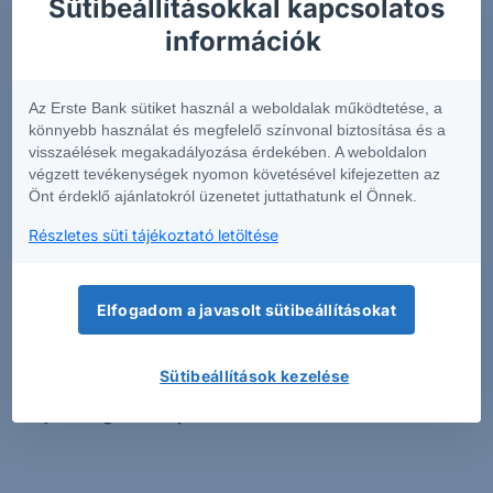
Sütibeállításokkal kapcsolatos
információk rövid összefoglalását tartalmazza
.
információk
Annak érdekében, hogy Önök könnyen
összehasonlíthassák az egyes befektetési
csomagtermékeket, a szolgáltatók egységes formában
Az Erste Bank sütiket használ a weboldalak működtetése, a
készítik el az előbb említett dokumentumot.
könnyebb használat és megfelelő színvonal biztosítása és a
visszaélések megakadályozása érdekében. A weboldalon
Az Európai Unió pénzügyi piacain elérhető pénzügyi
végzett tevékenységek nyomon követésével kifejezetten az
Önt érdeklő ajánlatokról üzenetet juttathatunk el Önnek.
termékek igen magas száma miatt a fenti kereső
alkalmazáson túl figyelmébe ajánljuk az adott
Részletes süti tájékoztató letöltése
befektetési csomagtermék (PRIIP) kibocsátójának KID-
kereső funkcióját is.
Kérjük tisztelt Ügyfeleinket, hogy
a csak angol nyelven elérhető KID-el rendelkező
Elfogadom a javasolt sütibeállításokat
termékekben csak akkor kössenek tranzakciót,
amennyiben meggyőződtek róla, hogy teljes
Sütibeállítások kezelése
mértékben tájékozottak az adott termék
tulajdonságaival kapcsolatban.