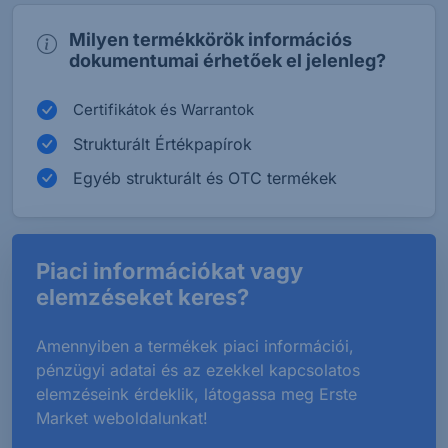
Milyen termékkörök információs
dokumentumai érhetőek el jelenleg?
Certifikátok és Warrantok
Strukturált Értékpapírok
Egyéb strukturált és OTC termékek
Piaci információkat vagy
elemzéseket keres?
Amennyiben a termékek piaci információi,
pénzügyi adatai és az ezekkel kapcsolatos
elemzéseink érdeklik, látogassa meg Erste
Market weboldalunkat!