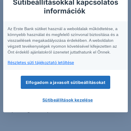
Sütibeállításokkal kapcsolatos
információk rövid összefoglalását tartalmazza
.
információk
Annak érdekében, hogy Önök könnyen
összehasonlíthassák az egyes befektetési
csomagtermékeket, a szolgáltatók egységes formában
Az Erste Bank sütiket használ a weboldalak működtetése, a
készítik el az előbb említett dokumentumot.
könnyebb használat és megfelelő színvonal biztosítása és a
visszaélések megakadályozása érdekében. A weboldalon
Az Európai Unió pénzügyi piacain elérhető pénzügyi
végzett tevékenységek nyomon követésével kifejezetten az
Önt érdeklő ajánlatokról üzenetet juttathatunk el Önnek.
termékek igen magas száma miatt a fenti kereső
alkalmazáson túl figyelmébe ajánljuk az adott
Részletes süti tájékoztató letöltése
befektetési csomagtermék (PRIIP) kibocsátójának KID-
kereső funkcióját is.
Kérjük tisztelt Ügyfeleinket, hogy
a csak angol nyelven elérhető KID-el rendelkező
Elfogadom a javasolt sütibeállításokat
termékekben csak akkor kössenek tranzakciót,
amennyiben meggyőződtek róla, hogy teljes
Sütibeállítások kezelése
mértékben tájékozottak az adott termék
tulajdonságaival kapcsolatban.