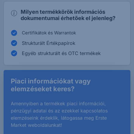
Milyen termékkörök információs
dokumentumai érhetőek el jelenleg?
Certifikátok és Warrantok
Strukturált Értékpapírok
Egyéb strukturált és OTC termékek
Piaci információkat vagy
elemzéseket keres?
Amennyiben a termékek piaci információi,
pénzügyi adatai és az ezekkel kapcsolatos
elemzéseink érdeklik, látogassa meg Erste
Market weboldalunkat!