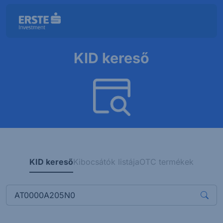
KID kereső
KID kereső
Kibocsátók listája
OTC termékek