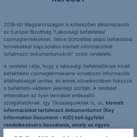
2018-tól Magyarországon is kötelezően alkalmazandó
az Európai Bizottság "Lakossági befektetési
csomagtermékekkel, illetve biztosítási alapú befektetési
termékekkel kapcsolatos kiemelt információkat
tartalmazó dokumentumokról" szóló rendelete.
A rendelet célja, hogy a lakossági befektetőknek kínált
befektetési csomagtermékekre vonatkozó információk
átláthatóságát javítsa, és ennek következtében fokozza
a befektető-védelem jelenlegi szintjét. A rendelet
értelmében az ilyen terméket értékesítő
szolgáltatóknak, így Társaságunknak is, ún.
kiemelt
információkat tartalmazó dokumentumot (Key
Information Document – KID) kell ügyfelei
rendelkezésére bocsátania, amely az egyes
befektetési csomagtermékekkel kapcsolatos