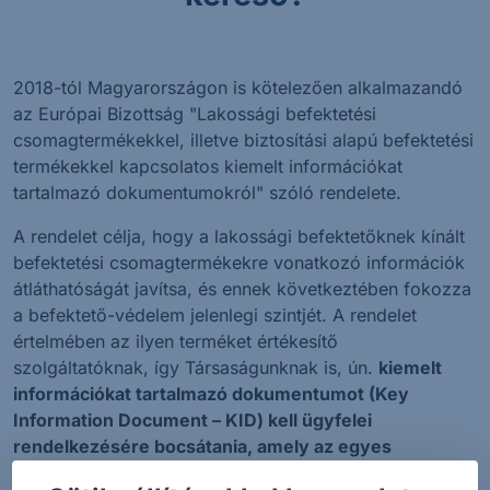
2018-tól Magyarországon is kötelezően alkalmazandó
az Európai Bizottság "Lakossági befektetési
csomagtermékekkel, illetve biztosítási alapú befektetési
termékekkel kapcsolatos kiemelt információkat
tartalmazó dokumentumokról" szóló rendelete.
A rendelet célja, hogy a lakossági befektetőknek kínált
befektetési csomagtermékekre vonatkozó információk
átláthatóságát javítsa, és ennek következtében fokozza
a befektető-védelem jelenlegi szintjét. A rendelet
értelmében az ilyen terméket értékesítő
szolgáltatóknak, így Társaságunknak is, ún.
kiemelt
információkat tartalmazó dokumentumot (Key
Information Document – KID) kell ügyfelei
rendelkezésére bocsátania, amely az egyes
befektetési csomagtermékekkel kapcsolatos