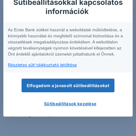
Sütibeállításokkal kapcsolatos
információk rövid összefoglalását tartalmazza
.
információk
Annak érdekében, hogy Önök könnyen
összehasonlíthassák az egyes befektetési
csomagtermékeket, a szolgáltatók egységes formában
Az Erste Bank sütiket használ a weboldalak működtetése, a
készítik el az előbb említett dokumentumot.
könnyebb használat és megfelelő színvonal biztosítása és a
visszaélések megakadályozása érdekében. A weboldalon
Az Európai Unió pénzügyi piacain elérhető pénzügyi
végzett tevékenységek nyomon követésével kifejezetten az
Önt érdeklő ajánlatokról üzenetet juttathatunk el Önnek.
termékek igen magas száma miatt a fenti kereső
alkalmazáson túl figyelmébe ajánljuk az adott
Részletes süti tájékoztató letöltése
befektetési csomagtermék (PRIIP) kibocsátójának KID-
kereső funkcióját is.
Kérjük tisztelt Ügyfeleinket, hogy
a csak angol nyelven elérhető KID-el rendelkező
Elfogadom a javasolt sütibeállításokat
termékekben csak akkor kössenek tranzakciót,
amennyiben meggyőződtek róla, hogy teljes
Sütibeállítások kezelése
mértékben tájékozottak az adott termék
tulajdonságaival kapcsolatban.