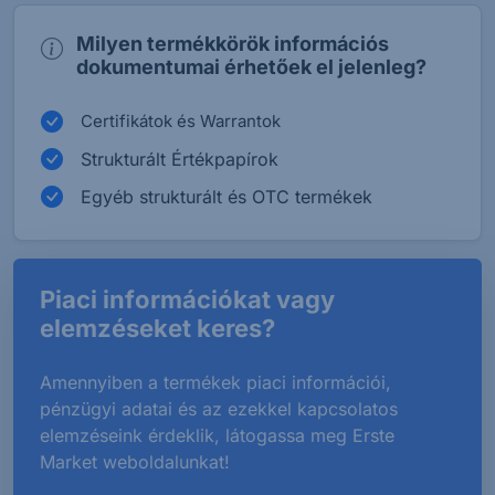
Milyen termékkörök információs
dokumentumai érhetőek el jelenleg?
Certifikátok és Warrantok
Strukturált Értékpapírok
Egyéb strukturált és OTC termékek
Piaci információkat vagy
elemzéseket keres?
Amennyiben a termékek piaci információi,
pénzügyi adatai és az ezekkel kapcsolatos
elemzéseink érdeklik, látogassa meg Erste
Market weboldalunkat!