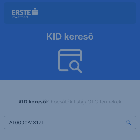
KID kereső
KID kereső
Kibocsátók listája
OTC termékek